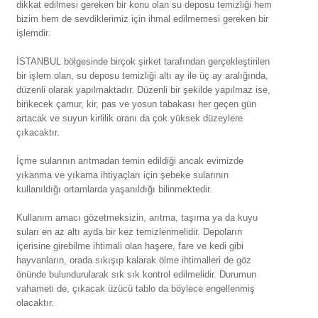
dikkat edilmesi gereken bir konu olan su deposu temizliği ​​​​hem
bizim hem de sevdiklerimiz için ihmal edilmemesi gereken bir
işlemdir.
İSTANBUL bölgesinde birçok şirket tarafından gerçekleştirilen
bir işlem olan, su deposu temizliği altı ay ile üç ay aralığında,
düzenli olarak yapılmaktadır. Düzenli bir şekilde yapılmaz ise,
birikecek çamur, kir, pas ve yosun tabakası her geçen gün
artacak ve suyun kirlilik oranı da çok yüksek düzeylere
çıkacaktır.
İçme sularının arıtmadan temin edildiği ancak evimizde
yıkanma ve yıkama ihtiyaçları için şebeke sularının
kullanıldığı ortamlarda yaşanıldığı bilinmektedir.
Kullanım amacı gözetmeksizin, arıtma, taşıma ya da kuyu
suları en az altı ayda bir kez temizlenmelidir. Depoların
içerisine girebilme ihtimali olan haşere, fare ve kedi gibi
hayvanların, orada sıkışıp kalarak ölme ihtimalleri de göz
önünde bulundurularak sık sık kontrol edilmelidir. Durumun
vahameti de, çıkacak üzücü tablo da böylece engellenmiş
olacaktır.