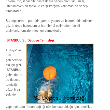
Kolera, tifo, ishal gibi hastalıklara sebep olan, kirli sular,
istenilmeyen bir tablo ile karşı karşıya kalınmasına sebep
olmaktadır.
Su depolarının; pas, kir, çamur, yosun ve bakteri biriktirdikleri
göz önünde bulundurulur ise, ihmal edilmeden, belirli
aralıklarla temizlenmesi gerekmektedir.
İSTANBUL Su Deposu Temizliği
Türkiye'nin
tüm
şehirlerinde
olduğu gibi,
İSTANBUL
şehrinde de,
su deposu
temizliği
düzenli bir
şekilde
yapılmaktadır. İnsan sağlığı söz konusu olduğu için, özellikle