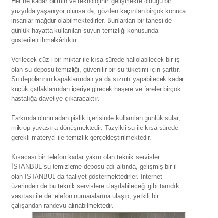
Her ne kadar bilimin ve teknolojinin gelişmekte olduğu bir
yüzyılda yaşanıyor olunsa da, gözden kaçırılan birçok konuda
insanlar mağdur olabilmektedirler. Bunlardan bir tanesi de
günlük hayatta kullanılan suyun temizliği konusunda
gösterilen ihmalkârlıktır.
Verilecek cüz-i bir miktar ile kısa sürede hallolabilecek bir iş
olan su deposu temizliği, güvenilir bir su tüketimi için şarttır.
Su depolarının kapaklarından ya da sızıntı yapabilecek kadar
küçük çatlaklarından içeriye girecek haşere ve fareler birçok
hastalığa davetiye çıkaracaktır.
Farkında olunmadan pislik içerisinde kullanılan günlük sular,
mikrop yuvasına dönüşmektedir. ​​​​Tazyikli su ile kısa sürede
gerekli materyal ile temizlik gerçekleştirilmektedir.
Kısacası bir telefon kadar yakın olan teknik servisler
İSTANBUL su temizleme deposu adı altında, gelişmiş bir il
olan İSTANBUL da faaliyet göstermektedirler. İnternet
üzerinden de bu teknik servislere ulaşılabileceği gibi tanıdık
vasıtası ile de telefon numaralarına ulaşıp, yetkili bir
çalışandan randevu alınabilmektedir.