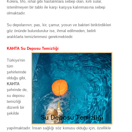
Kolera, tifo, ishal gibi hastalıklara sebep olan, kirli sular,
istenilmeyen bir tablo ile karşı karşıya kalınmasına sebep
olmaktadır.
Su depolarının; pas, kir, çamur, yosun ve bakteri biriktirdikleri
göz önünde bulundurulur ise, ihmal edilmeden, belirli
aralıklarla temizlenmesi gerekmektedir.
KAHTA Su Deposu Temizliği
Türkiye'nin
tüm
şehirlerinde
olduğu gibi,
KAHTA
şehrinde de,
su deposu
temizliği
düzenli bir
şekilde
yapılmaktadır. İnsan sağlığı söz konusu olduğu için, özellikle