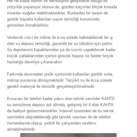
Her ne kadar bilimin ve teknolojinin gelişmekte olduğu bir
yüzyılda yaşanıyor olunsa da, gözden kaçırılan birçok konuda
insanlar mağdur olabilmektedirler. Bunlardan bir tanesi de
günlük hayatta kullanılan suyun temizliği konusunda
gösterilen ihmalkârlıktır.
Verilecek cüz-i bir miktar ile kısa sürede hallolabilecek bir iş
olan su deposu temizliği, güvenilir bir su tüketimi için şarttır.
Su depolarının kapaklarından ya da sızıntı yapabilecek kadar
küçük çatlaklarından içeriye girecek haşere ve fareler birçok
hastalığa davetiye çıkaracaktır.
Farkında olunmadan pislik içerisinde kullanılan günlük sular,
mikrop yuvasına dönüşmektedir. ​​​​Tazyikli su ile kısa sürede
gerekli materyal ile temizlik gerçekleştirilmektedir.
Kısacası bir telefon kadar yakın olan teknik servisler KAHTA
su temizleme deposu adı altında, gelişmiş bir il olan KAHTA
da faaliyet göstermektedirler. İnternet üzerinden de bu teknik
servislere ulaşılabileceği gibi tanıdık vasıtası ile de telefon
numaralarına ulaşıp, yetkili bir çalışandan randevu
alınabilmektedir.