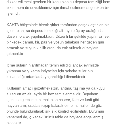
dikkat edilmesi gereken bir konu olan su deposu temizliği ​​​​hem
bizim hem de sevdiklerimiz için ihmal edilmemesi gereken bir
işlemdir.
KAHTA bölgesinde birçok şirket tarafından gerçekleştirilen bir
işlem olan, su deposu temizliği altı ay ile üç ay aralığında,
düzenli olarak yapılmaktadır. Düzenli bir şekilde yapılmaz ise,
birikecek çamur, kir, pas ve yosun tabakası her geçen gün
artacak ve suyun kirlilik oranı da çok yüksek düzeylere
çıkacaktır.
İçme sularının arıtmadan temin edildiği ancak evimizde
yıkanma ve yıkama ihtiyaçları için şebeke sularının
kullanıldığı ortamlarda yaşanıldığı bilinmektedir.
Kullanım amacı gözetmeksizin, arıtma, taşıma ya da kuyu
suları en az altı ayda bir kez temizlenmelidir. Depoların
içerisine girebilme ihtimali olan haşere, fare ve kedi gibi
hayvanların, orada sıkışıp kalarak ölme ihtimalleri de göz
önünde bulundurularak sık sık kontrol edilmelidir. Durumun
vahameti de, çıkacak üzücü tablo da böylece engellenmiş
olacaktır.